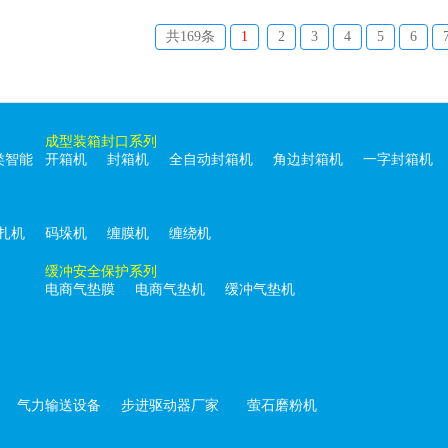
共169条
1
2
3
4
5
6
成型装箱封口系列
类智能
开箱机
封箱机
全自动封箱机
角边封箱机
一字封箱机
扎机
码垛机
缠膜机
缠绕机
缓冲安全保护系列
电商气垫膜
电商气垫机
缓冲气垫机
气力输送设备
步进驱动器厂家
萤石磨粉机