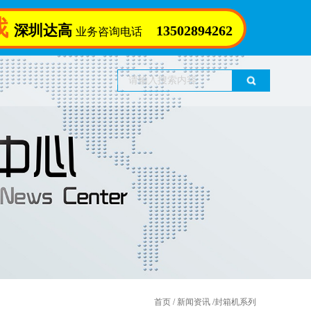
找
深圳达高
13502894262
业务咨询电话
首页
/
新闻资讯
/
封箱机系列