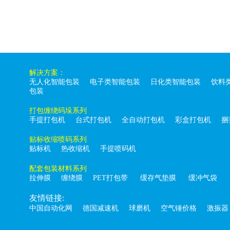
解决方案：
无人化智能包装
电子类智能包装
日化类智能包装
饮料
包装
打包缠绕码垛系列
手提打包机
台式打包机
全自动打包机
彩盒打包机
捆
贴标收缩喷码系列
贴标机
热收缩机
手提喷码机
配套包装材料系列
拉伸膜
缠绕膜
PET打包带
缓存气垫膜
缓冲气袋
友情链接:
中国自动化网
德国减速机
球磨机
空气锤价格
激振器