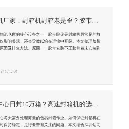
深圳封箱机厂家：封箱机封箱老是歪？胶带跑偏的6个原因逐个排查
物流仓库的核心设备之一，胶带跑偏是封箱机最常见的故
仅影响美观，还会导致纸箱在运输中开裂。本文整理胶带
原因及排查方法。原因一：胶带安装不正胶带卷未安装到
7 10:12:00
快递分拨中心日封10万箱？高速封箱机的选型与维护要点
心每天需要处理海量的包裹封箱作业。如何保证封箱机在
时保持稳定，是行业普遍关注的问题。本文结合深圳达高