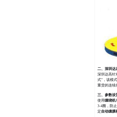
二、深圳达
深圳达高针
式”，该模
重货的连续
三、参数设
使用
缠绕机
3-4圈，
定
自动缠膜