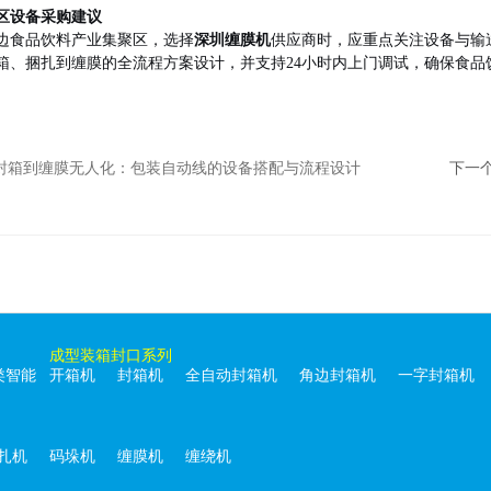
区设备采购建议
边食品饮料产业集聚区，选择
深圳缠膜机
供应商时，应重点关注设备与输
箱、捆扎到缠膜的全流程方案设计，并支持24小时内上门调试，确保食品
封箱到缠膜无人化：包装自动线的设备搭配与流程设计
下一
成型装箱封口系列
类智能
开箱机
封箱机
全自动封箱机
角边封箱机
一字封箱机
扎机
码垛机
缠膜机
缠绕机