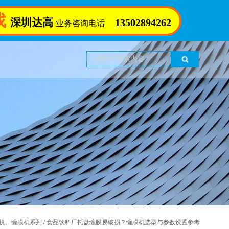
找
深圳达高
13502894262
业务咨询电话
机、缠膜机系列
/
食品饮料厂托盘缠膜易破损？缠膜机选型与参数设置参考