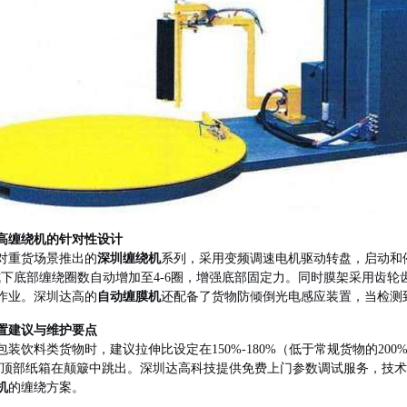
高缠绕机的针对性设计
对重货场景推出的
深圳缠绕机
系列，采用变频调速电机驱动转盘，启动和
式下底部缠绕圈数自动增加至4-6圈，增强底部固定力。同时膜架采用齿轮
作业。深圳达高的
自动缠膜机
还配备了货物防倾倒光电感应装置，当检测
置建议与维护要点
包装饮料类货物时，建议拉伸比设定在150%-180%（低于常规货物的2
防止顶部纸箱在颠簸中跳出。深圳达高科技提供免费上门参数调试服务，技
机
的缠绕方案。