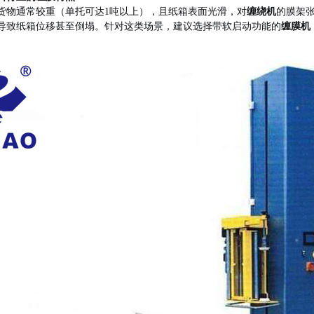
货物通常较重（单托可达1吨以上），且纸箱表面光滑，对
缠绕机
的膜架
导致纸箱位移甚至倒塌。针对这类场景，建议选择带软启动功能的
缠膜机