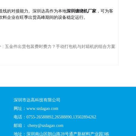
送线的对接能力。深圳达高作为本地
深圳缠绕机厂家
，可为客
饮料企业在旺季出货高峰期间的设备稳定运行。
个
:
五金件出货包装费时费力？手动打包机与封箱机的组合方案
深圳市达高科技有限公司
网址：www.szdagao.com
电话：0755-26588892,26588890,13502894262
邮箱： cheny@szdagao.com
地址：深圳南山区朗山路28号通产新材料产业园3栋