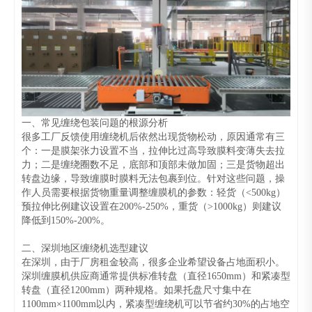
一、常见缠绕包装问题的根源分析
很多工厂反馈使用缠绕机后依然出现货物松动，原因通常有三
个：一是膜架张力设置不当，拉伸比过高导致膜料变薄失去拉
力；二是缠绕圈数不足，底部和顶部未做加固；三是货物超出
转盘边缘，导致缠膜时膜料无法包裹到位。针对这些问题，操
作人员需要根据货物重量调整缠膜机的参数：轻货（<500kg）
预拉伸比例建议设置在200%-250%，重货（>1000kg）则建议
降低到150%-200%。
二、深圳地区缠绕机选型建议
在深圳，由于厂房租金较高，很多企业希望设备占地面积小。
深圳缠膜机供应商通常提供标准转盘（直径1650mm）和紧凑型
转盘（直径1200mm）两种规格。如果托盘尺寸集中在
1100mm×1100mm以内，紧凑型缠绕机可以节省约30%的占地空