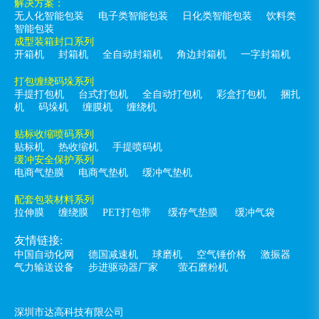
解决方案：
无人化智能包装
电子类智能包装
日化类智能包装
饮料类
智能包装
成型装箱封口系列
开箱机
封箱机
全自动封箱机
角边封箱机
一字封箱机
打包缠绕码垛系列
手提打包机
台式打包机
全自动打包机
彩盒打包机
捆扎
机
码垛机
缠膜机
缠绕机
贴标收缩喷码系列
贴标机
热收缩机
手提喷码机
缓冲安全保护系列
电商气垫膜
电商气垫机
缓冲气垫机
配套包装材料系列
拉伸膜
缠绕膜
PET打包带
缓存气垫膜
缓冲气袋
友情链接:
中国自动化网
德国减速机
球磨机
空气锤价格
激振器
气力输送设备
步进驱动器厂家
萤石磨粉机
深圳市达高科技有限公司