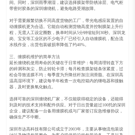
间。同时，深圳雨季潮湿，建议选择膜架带防锈涂层、电气柜
带密封胶条的深圳缠绕机，避免电路受潮故障。
对于需要频繁切换不同高度货物的工厂，带光电感应装置的自
动缠膜机更为合适。它能自动检测货物高度并控制膜架上升行
程，无需人工设定圈数，换单时间从5分钟缩短到30秒。深圳龙
岗、宝安等工业区的不少电子厂已经引入自动缠膜机，配合流
水线作业，出货包装破损率降低了约40%。
三、缠膜机维护的简单方法
延长缠绕机使用寿命的关键在于日常维护：每周清理转盘下方
的碎屑和灰尘，防止转轮卡滞；每月检查膜架链条张紧度，过
松会导致送膜不均；每季度为升降丝杆加注润滑脂。在深圳高
温高湿环境下，建议每半年检查一次电控箱内的继电器和接触
器，及时更换氧化触点。
选择可靠的深圳缠绕机厂家，不仅能获得稳定的设备，还能得
到及时的技术支持和配件供应。对于日出货量超过100托的深圳
企业，建议配备一台备用缠膜机或与厂家签订应急维修协议，
确保生产不中断。
深圳市达高科技有限公司成立于2003年，主要从事物流包装设