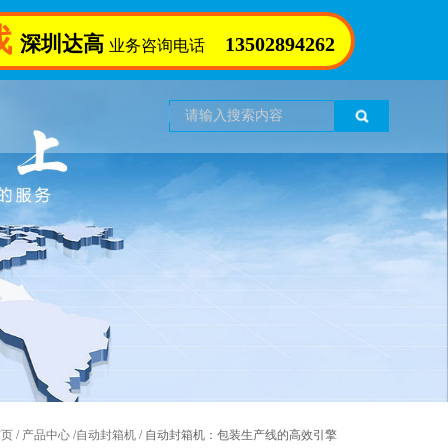
找
深圳达高
13502894262
业务咨询电话
首页
/
产品中心
/
自动封箱机
/
自动封箱机：包装生产线的高效引擎​ ​ ​ ​