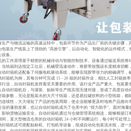
业生产与物流运输的高速运转中，包装环节作为产品出厂前的关键步骤，
为包装生产线装上了强劲的 “高效引擎”，以自动化、智能化的运作模式
心设备。
机的工作原理基于精密的机械传动与智能控制技术。设备通过输送系统将
。当纸箱到达指定工位后，机械臂迅速动作，将胶带按预设长度精准切断
自动封箱机还配备了伺服电机驱动系统，能够实现胶带张力的精确调节，
封箱机为例，其每分钟可完成 15 - 20 箱的封箱作业，相比人工封箱
料行业，自动封箱机发挥着至关重要的作用。该行业产品产量大、包装要
入自动封箱机后，与灌装、贴标等生产线实现无缝对接，形成了高度自动
封箱参数，无论是瓶装水的大尺寸纸箱，还是易拉罐饮料的小型纸箱，都
的连续性，大大缩短了产品的包装周期，使企业能够更及时地将产品推向
行业的蓬勃发展，也让自动封箱机成为了仓库中的 “得力助手”。面对海
，影响货物运输安全。自动封箱机通过与仓储管理系统相连，能够根据订单信
期间，某大型物流仓库的自动封箱机 24 小时不间断运行，每小时可处
动封箱机还可搭配贴标机、打包机等设备，组成自动化包装流水线，进一
领域，自动封箱机同样展现出强大的适应性与实用性。对于电子产品、五