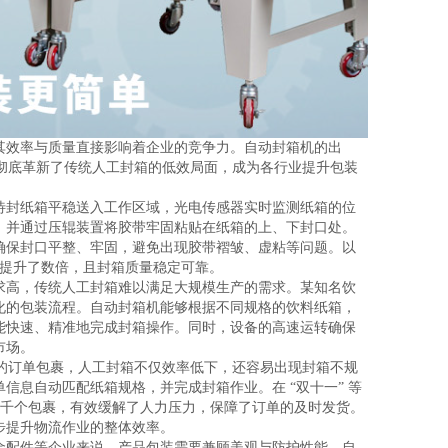
其效率与质量直接影响着企业的竞争力。自动封箱机的出
，彻底革新了传统人工封箱的低效局面，成为各行业提升包装
待封纸箱平稳送入工作区域，光电传感器实时监测纸箱的位
，并通过压辊装置将胶带牢固粘贴在纸箱的上、下封口处。
确保封口平整、牢固，避免出现胶带褶皱、虚粘等问题。以
效率提升了数倍，且封箱质量稳定可靠。
求高，传统人工封箱难以满足大规模生产的需求。某知名饮
化的包装流程。自动封箱机能够根据不同规格的饮料纸箱，
能快速、精准地完成封箱操作。同时，设备的高速运转确保
市场。
量的订单包裹，人工封箱不仅效率低下，还容易出现封箱不规
息自动匹配纸箱规格，并完成封箱作业。在 “双十一” 等
理上千个包裹，有效缓解了人力压力，保障了订单的及时发货。
步提升物流作业的整体效率。
金配件等企业来说，产品包装需要兼顾美观与防护性能。自