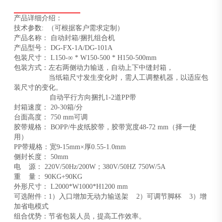
产品详细介绍：
技术参数: （可根据客户需求定制）
产品名称： 自动封箱/捆扎组合机
产品型号： DG-FX-1A/DG-101A
包装尺寸： L150-∞ * W150-500 * H150-500mm
包装方式：左右两侧动力输送，自动上下中缝封箱，
当纸箱尺寸发生变化时，需人工调整机器，以适应包
装尺寸的变化。
自动平行方向捆扎1-2道PP带
封箱速度： 20-30箱/分
台面高度： 750 mm可调
胶带规格： BOPP/牛皮纸胶带，胶带宽度48-72 mm（择一使
用）
PP带规格：宽9-15mm×厚0.55-1.0mm
侧封长度： 50mm
电 源： 220V/50Hz/200W；380V/50HZ 750W/5A
重 量： 90KG+90KG
外形尺寸： L2000*W1000*H1200 mm
可选附件：1）入口增加无动力输送架 2）可调节脚杯 3）增
加省电模式
组合优势：节省包装人员，提高工作效率。