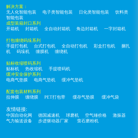
解决方案：
无人化智能包装
电子类智能包装
日化类智能包装
饮料类
智能包装
成型装箱封口系列
开箱机
封箱机
全自动封箱机
角边封箱机
一字封箱机
打包缠绕码垛系列
手提打包机
台式打包机
全自动打包机
彩盒打包机
捆扎
机
码垛机
缠膜机
缠绕机
贴标收缩喷码系列
贴标机
热收缩机
手提喷码机
缓冲安全保护系列
电商气垫膜
电商气垫机
缓冲气垫机
配套包装材料系列
拉伸膜
缠绕膜
PET打包带
缓存气垫膜
缓冲气袋
友情链接:
中国自动化网
德国减速机
球磨机
空气锤价格
激振器
气力输送设备
步进驱动器厂家
萤石磨粉机