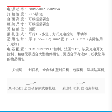
电 源 功 率： 380V/50HZ 750W/5A
打 包 速 度： ≤2.5秒/道
台 面 高 度： 可根据需要定
框 架 尺 寸： 可根据需要定
烫 粘 部 位： 侧面
捆 扎 形 式： 平行1 ～多道，方式光电控制，手动等
适 用 包 带： 厚（0.55～1.2）mm*宽（9～15）mm（实际按用
户定制）
电 器 配 置： “OMRON”“PLC”控制、法国“TE”、以及光电开关
控制，精确无误适合大型物件捆包，更适合于有液体，粉状坠落
的物品捆包
关键词:
封口机、全自动L型封口机、包膜机、深圳达高科技
上一个
下一个
DG-105B1 全自动穿剑式捆扎机
彩盒打包机 自动束带机