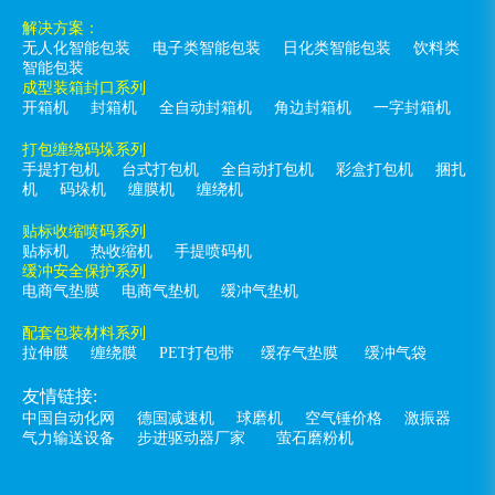
解决方案：
无人化智能包装
电子类智能包装
日化类智能包装
饮料类
智能包装
成型装箱封口系列
开箱机
封箱机
全自动封箱机
角边封箱机
一字封箱机
打包缠绕码垛系列
手提打包机
台式打包机
全自动打包机
彩盒打包机
捆扎
机
码垛机
缠膜机
缠绕机
贴标收缩喷码系列
贴标机
热收缩机
手提喷码机
缓冲安全保护系列
电商气垫膜
电商气垫机
缓冲气垫机
配套包装材料系列
拉伸膜
缠绕膜
PET打包带
缓存气垫膜
缓冲气袋
友情链接:
中国自动化网
德国减速机
球磨机
空气锤价格
激振器
气力输送设备
步进驱动器厂家
萤石磨粉机